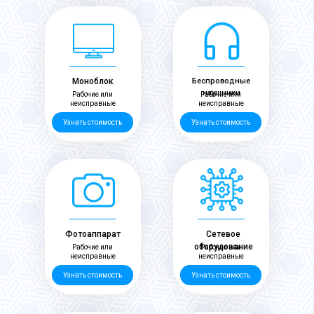
Моноблок
Беспроводные
наушники
Рабочие или
Рабочие или
неисправные
неисправные
Узнать стоимость
Узнать стоимость
Фотоаппарат
Сетевое
оборудование
Рабочие или
Рабочие или
неисправные
неисправные
Узнать стоимость
Узнать стоимость