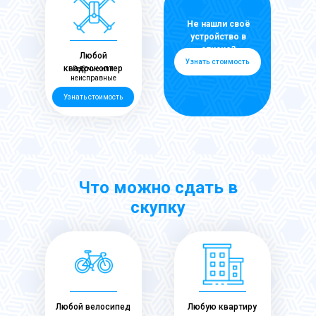
Не нашли своё
устройство в
списке?
Любой
Узнать стоимость
квадрокоптер
Рабочие или
неисправные
Узнать стоимость
Что можно сдать в
скупку
Любой велосипед
Любую квартиру