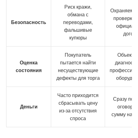
Риск кражи,
Охраняемый
обмана с
проверка 
Безопасность
переводами,
официал
фальшивые
догов
купюры
Покупатель
Объекти
Оценка
пытается найти
диагности
состояния
несуществующие
профессион
дефекты для торга
оборудов
Часто приходится
Сразу пол
сбрасывать цену
Деньги
оговоре
из-за отсутствия
сумму нал
спроса