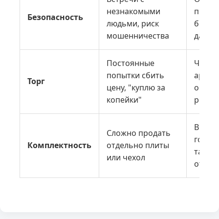
незнакомыми
прове
Безопасность
людьми, риск
безоп
мошенничества
данны
Постоянные
Четка
попытки сбить
аргум
Торг
цену, "куплю за
оценк
копейки"
регла
Выкуп
Сложно продать
готов
Комплектность
отдельно плиты
так и 
или чехол
отдел