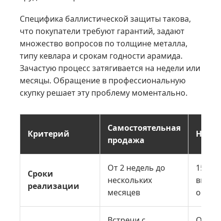
Специфика баллистической защиты такова,
что покупатели требуют гарантий, задают
множество вопросов по толщине металла,
типу кевлара и срокам годности арамида.
Зачастую процесс затягивается на недели или
месяцы. Обращение в профессиональную
скупку решает эту проблему моментально.
Самостоятельная
Критерий
Наша 
продажа
От 2 недель до
15 мин
Сроки
нескольких
выпла
реализации
месяцев
обра
Встречи с
Охран